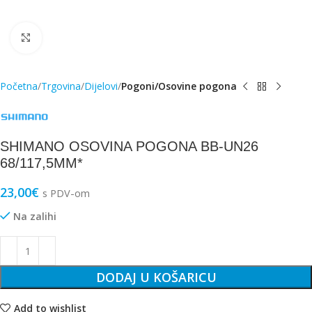
Click to enlarge
Početna
Trgovina
Dijelovi
Pogoni/Osovine pogona
SHIMANO OSOVINA POGONA BB-UN26
68/117,5MM*
23,00
€
s PDV-om
Na zalihi
DODAJ U KOŠARICU
Add to wishlist