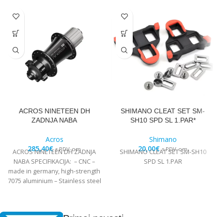
ACROS NINETEEN DH
SHIMANO CLEAT SET SM-
ZADNJA NABA
SH10 SPD SL 1.PAR*
Acros
Shimano
285,40
€
20,00
€
s PDV-om
s PDV-om
ACROS NINETEEN DH ZADNJA
SHIMANO CLEAT SET SM-SH10
NABA SPECIFIKACIJA: – CNC –
SPD SL 1.PAR
made in germany, high-strength
7075 aluminium – Stainless steel
Edelstahl angular