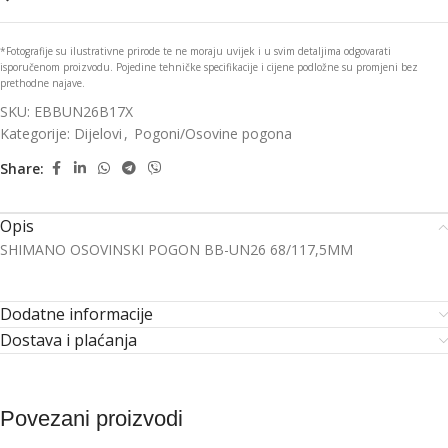
*Fotografije su ilustrativne prirode te ne moraju uvijek i u svim detaljima odgovarati
isporučenom proizvodu. Pojedine tehničke specifikacije i cijene podložne su promjeni bez
prethodne najave.
SKU:
EBBUN26B17X
Kategorije:
Dijelovi
,
Pogoni/Osovine pogona
Share:
Opis
SHIMANO OSOVINSKI POGON BB-UN26 68/117,5MM
Dodatne informacije
Dostava i plaćanja
Povezani proizvodi