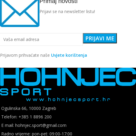
Primaj novosti
Prijavi se na newsletter listu!
Prijavom prihvaćate naše
Uvjete korištenja
Ogulinska 66, 10000 Zagreb
Telefon: +385 1 8896 200
E mail: hohnjec.sport@gmail.com
Radno vrijeme: pon-pet: 09:00-17:00