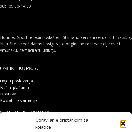
sub: 09:00-14:00
Hohnjec Sport je jedini ovlašteni Shimano servisni centar u Hrvatskoj.
Naručite se već danas i osigurajte originalne rezervne dijelove i
vrhunsku, certificiranu uslugu.
ONLINE KUPNJA
Uvjeti poslovanja
Načini plaćanja
Dostava
Povrat i reklamacije
KORISNE INFORMACIJE
Upravljanje pristankom za
Zaštita osobnih podataka
kolačiće
Politika kolačića