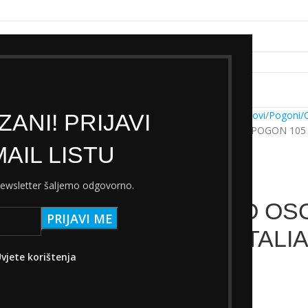
k servisa
Cjenik Ski servisa
Najam Ski opreme
Kontakt
Početna
Trgovina
Dijelovi
Pogoni/
ANI! PRIJAVI
SHIMANO OSOVINSKI POGON 105 
AIL LISTU
 newsletter šaljemo odgovorno.
SHIMANO OSO
FC5600 ITALI
vjete korištenja
20,00
€
s PDV-om
Nema na zalihi