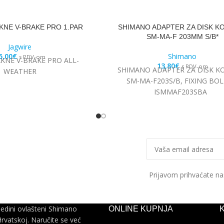
KNE V-BRAKE PRO 1.PAR
SHIMANO ADAPTER ZA DISK K
SM-MA-F 203MM S/B*
Jagwire
5,00
€
Shimano
s PDV-om
AKNE V-BRAKE PRO ALL-
13,80
€
s PDV-om
SHIMANO ADAPTER ZA DISK K
WEATHER
SM-MA-F203S/B, FIXING BOL
ISMMAF203SBA
Prijavom prihvaćate n
jedini ovlašteni Shimano
ONLINE KUPNJA
Hrvatskoj. Naručite se već