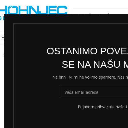
ODABERI KATEGORIJU
Kategorije
Shimano servisni centar
Cjeni
OSTANIMO POVEZ
SOLD
OUT
SE NA NAŠU M
Ne brini. Ni mi ne volimo spamere. Naš
Prijavom prihvaćate naše
U