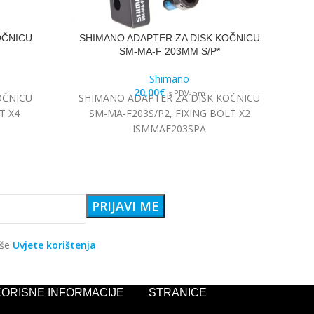
OČNICU
SHIMANO ADAPTER ZA DISK KOČNICU
S
SM-MA-F 203MM S/P*
Shimano
20,00
€
s PDV-om
OČNICU
SHIMANO ADAPTER ZA DISK KOČNICU
SP
T X4
SM-MA-F203S/P2, FIXING BOLT X2
3
ISMMAF203SPA
aše
Uvjete korištenja
KORISNE INFORMACIJE
STRANICE