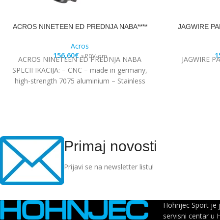
ACROS NINETEEN ED PREDNJA NABA****
JAGWIRE PA
Acros
156,60
€
1
s PDV-om
ACROS NINETEEN ED PREDNJA NABA
JAGWIRE P
SPECIFIKACIJA: – CNC – made in germany,
high-strength 7075 aluminium – Stainless
steel Edelstahl angular
Primaj novosti
Prijavi se na newsletter listu!
Hohnjec Sport je 
servisni centar u 