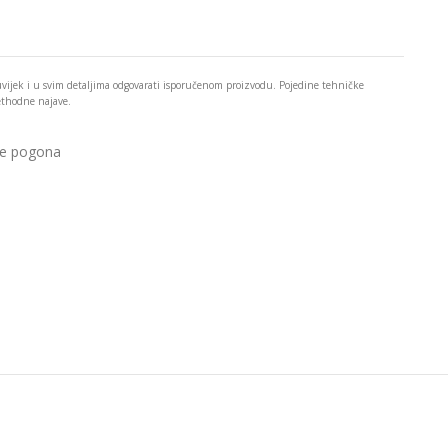
 uvijek i u svim detaljima odgovarati isporučenom proizvodu. Pojedine tehničke
rethodne najave.
ne pogona