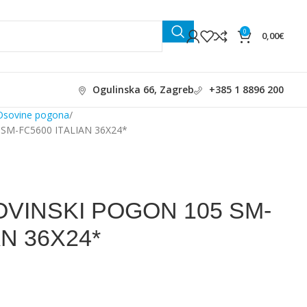
0
0,00
€
Ogulinska 66, Zagreb
+385 1 8896 200
Osovine pogona
SM-FC5600 ITALIAN 36X24*
VINSKI POGON 105 SM-
AN 36X24*