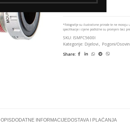
Add to wishlist
*Fotografije su ilustrativne prirode te ne moraju
specifikacije i cijene podložne su promjeni bez p
SKU:
ISMFC5600I
Kategorije:
Dijelovi
,
Pogoni/Osovi
Share:
OPIS
DODATNE INFORMACIJE
DOSTAVA I PLAĆANJA