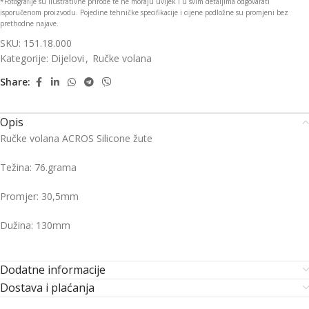
*Fotografije su ilustrativne prirode te ne moraju uvijek i u svim detaljima odgovarati
isporučenom proizvodu. Pojedine tehničke specifikacije i cijene podložne su promjeni bez
prethodne najave.
SKU:
151.18.000
Kategorije:
Dijelovi
,
Ručke volana
Share:
Opis
Ručke volana ACROS Silicone žute
Težina: 76.grama
Promjer: 30,5mm
Dužina: 130mm
Dodatne informacije
Dostava i plaćanja