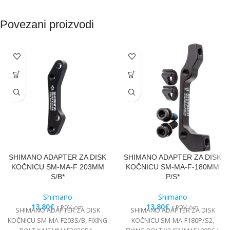
Povezani proizvodi
SHIMANO ADAPTER ZA DISK
SHIMANO ADAPTER ZA DISK
KOČNICU SM-MA-F 203MM
KOČNICU SM-MA-F-180MM
S/B*
P/S*
Shimano
Shimano
13,80
€
13,80
€
s PDV-om
s PDV-om
SHIMANO ADAPTER ZA DISK
SHIMANO ADAPTER ZA DISK
KOČNICU SM-MA-F203S/B, FIXING
KOČNICU SM-MA-F180P/S2,