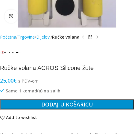
Click to enlarge
Početna
Trgovina
Dijelovi
Ručke volana
Ručke volana ACROS Silicone žute
25,00
€
s PDV-om
Samo 1 komad(a) na zalihi
DODAJ U KOŠARICU
Add to wishlist