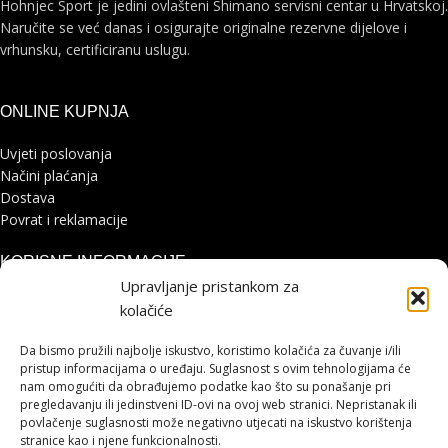
Hohnjec Sport je jedini ovlašteni Shimano servisni centar u Hrvatskoj.
Naručite se već danas i osigurajte originalne rezervne dijelove i
vrhunsku, certificiranu uslugu.
ONLINE KUPNJA
Uvjeti poslovanja
Načini plaćanja
Dostava
Povrat i reklamacije
KORISNE INFORMACIJE
Upravljanje pristankom za
Zaštita osobnih podataka
kolačiće
Politika kolačića
Pohvale i prigovori
Da bismo pružili najbolje iskustvo, koristimo kolačića za čuvanje i/ili
Platforma za online rješavanje sporova
pristup informacijama o uređaju. Suglasnost s ovim tehnologijama će
nam omogućiti da obrađujemo podatke kao što su ponašanje pri
pregledavanju ili jedinstveni ID-ovi na ovoj web stranici. Nepristanak ili
STRANICE
povlačenje suglasnosti može negativno utjecati na iskustvo korištenja
stranice kao i njene funkcionalnosti.