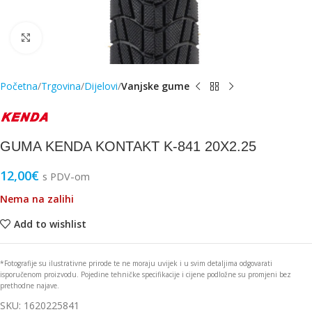
Click to enlarge
Početna
Trgovina
Dijelovi
Vanjske gume
GUMA KENDA KONTAKT K-841 20X2.25
12,00
€
s PDV-om
Nema na zalihi
Add to wishlist
*Fotografije su ilustrativne prirode te ne moraju uvijek i u svim detaljima odgovarati
isporučenom proizvodu. Pojedine tehničke specifikacije i cijene podložne su promjeni bez
prethodne najave.
SKU:
1620225841