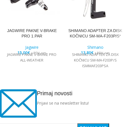
JAGWIRE PAKNE V-BRAKE
SHIMANO ADAPTER ZA DISK
PRO 1.PAR
KOČNICU SM-MA-F203P/S*
Jagwire
Shimano
15,00
€
13,80
€
s PDV-om
s PDV-om
JAGWIRE PAKNE V-BRAKE PRO
SHIMANO ADAPTER ZA DISK
ALL-WEATHER
KOČNICU SM-MA-F203P/S
ISMMAF203PSA
Primaj novosti
Prijavi se na newsletter listu!