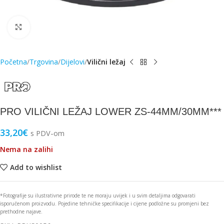
Click to enlarge
Početna
Trgovina
Dijelovi
Vilični ležaj
PRO VILIČNI LEŽAJ LOWER ZS-44MM/30MM***
33,20
€
s PDV-om
Nema na zalihi
Add to wishlist
*Fotografije su ilustrativne prirode te ne moraju uvijek i u svim detaljima odgovarati
isporučenom proizvodu. Pojedine tehničke specifikacije i cijene podložne su promjeni bez
prethodne najave.