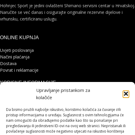
Hohnjec Sport je jedini ovlašteni Shimano servisni centar u Hrvatskoj.
Naručite se već danas i osigurajte originalne rezervne dijelove i
vrhunsku, certificiranu uslugu.
ONLINE KUPNJA
Uvjeti poslovanja
Načini plaćanja
Dostava
Povrat i reklamacije
KORISNE INFORMACIJE
Upravljanje pristankom za
Zaštita osobnih podataka
kolačiće
Politika kolačića
Pohvale i prigovori
Da bismo pružili najbolje iskustvo, koristimo kolačića za čuvanje i/ili
pristup informacijama o uređaju. Suglasnost s ovim tehnologijama će
Platforma za online rješavanje sporova
nam omogućiti da obrađujemo podatke kao što su ponašanje pri
pregledavanju ili jedinstveni ID-ovi na ovoj web stranici. Nepristanak ili
STRANICE
povlačenje suglasnosti može negativno utjecati na iskustvo korištenja