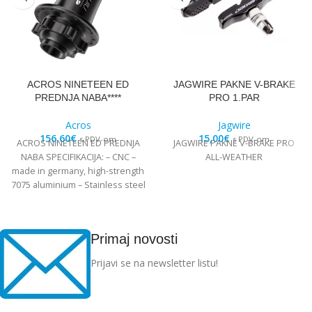
ACROS NINETEEN ED
JAGWIRE PAKNE V-BRAKE
PREDNJA NABA****
PRO 1.PAR
Acros
Jagwire
156,60
€
15,00
€
s PDV-om
s PDV-om
ACROS NINETEEN ED PREDNJA
JAGWIRE PAKNE V-BRAKE PRO
NABA SPECIFIKACIJA: – CNC –
ALL-WEATHER
made in germany, high-strength
7075 aluminium – Stainless steel
Edelstahl angular
Primaj novosti
Prijavi se na newsletter listu!