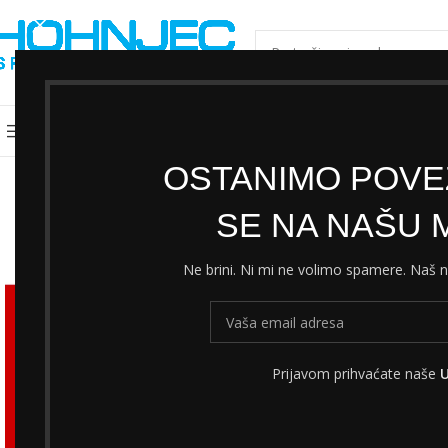
ODABERI KATEGORIJU
Kategorije
Shimano servisni centar
Cjeni
OSTANIMO POVEZ
SE NA NAŠU M
Ne brini. Ni mi ne volimo spamere. Naš
Prijavom prihvaćate naše
U