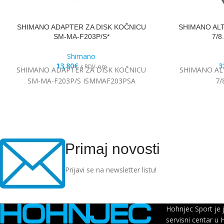
SHIMANO ADAPTER ZA DISK KOČNICU
SHIMANO ALT
SM-MA-F203P/S*
7/8
Shimano
13,80
€
3
s PDV-om
SHIMANO ADAPTER ZA DISK KOČNICU
SHIMANO ALT
SM-MA-F203P/S ISMMAF203PSA
7/
Primaj novosti
Prijavi se na newsletter listu!
Hohnjec Sport je 
servisni centar u 