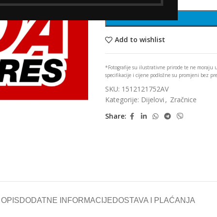
Add to wishlist
*Fotografije su ilustrativne prirode te ne moraju
specifikacije i cijene podložne su promjeni bez p
SKU:
1512121752AV
Kategorije:
Dijelovi
,
Zračnice
Share:
OPIS
DODATNE INFORMACIJE
DOSTAVA I PLAĆANJA