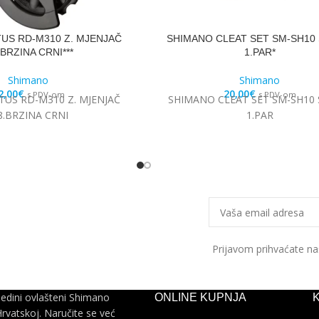
US RD-M310 Z. MJENJAČ
SHIMANO CLEAT SET SM-SH10 
.BRZINA CRNI***
1.PAR*
Shimano
Shimano
2,00
€
20,00
€
s PDV-om
s PDV-om
US RD-M310 Z. MJENJAČ
SHIMANO CLEAT SET SM-SH10 
8.BRZINA CRNI
1.PAR
Prijavom prihvaćate n
jedini ovlašteni Shimano
ONLINE KUPNJA
Hrvatskoj. Naručite se već