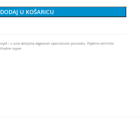
DODAJ U KOŠARICU
 uvijek i u svim detaljima odgovarati isporučenom proizvodu. Pojedine tehničke
rethodne najave.