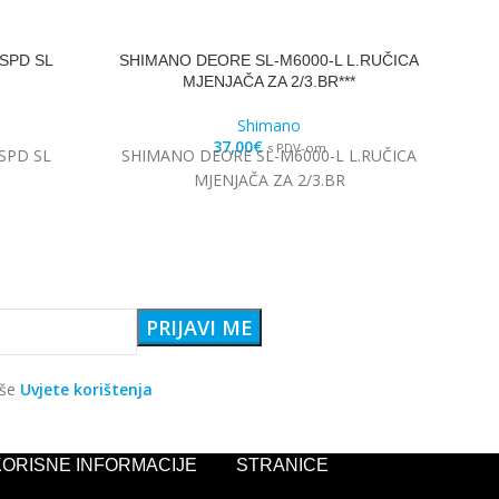
SPD SL
SHIMANO DEORE SL-M6000-L L.RUČICA
MJENJAČA ZA 2/3.BR***
Shimano
37,00
€
s PDV-om
SPD SL
SHIMANO DEORE SL-M6000-L L.RUČICA
MJENJAČA ZA 2/3.BR
aše
Uvjete korištenja
KORISNE INFORMACIJE
STRANICE