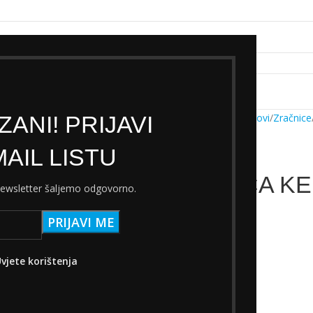
k servisa
Cjenik Ski servisa
Najam Ski opreme
Kontakt
ANI! PRIJAVI
Početna
Trgovina
Dijelovi
Zračnice
AIL LISTU
ZRAČNICA KEN
 newsletter šaljemo odgovorno.
A/V
5,00
€
s PDV-om
vjete korištenja
Na zalihi