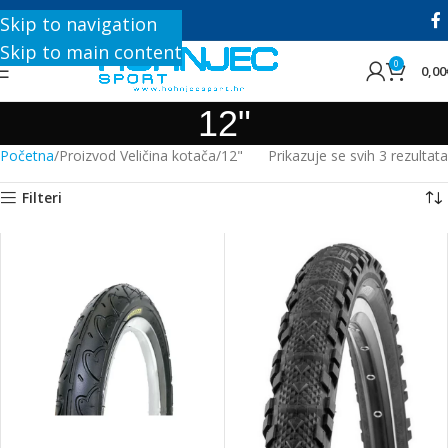
+385 1 8896 200
Skip to navigation
Skip to main content
0
0,00
12"
Početna
Proizvod Veličina kotača
12"
Prikazuje se svih 3 rezultata
Filteri