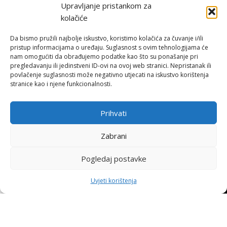
Upravljanje pristankom za
Hohnjec Sport je jedini ovlašteni Shimano servisni centar u Hrvatskoj.
kolačiće
Naručite se već danas i osigurajte originalne rezervne dijelove i
vrhunsku, certificiranu uslugu.
Da bismo pružili najbolje iskustvo, koristimo kolačića za čuvanje i/ili
pristup informacijama o uređaju. Suglasnost s ovim tehnologijama će
nam omogućiti da obrađujemo podatke kao što su ponašanje pri
ONLINE KUPNJA
pregledavanju ili jedinstveni ID-ovi na ovoj web stranici. Nepristanak ili
povlačenje suglasnosti može negativno utjecati na iskustvo korištenja
stranice kao i njene funkcionalnosti.
Uvjeti poslovanja
Načini plaćanja
Dostava
Prihvati
Povrat i reklamacije
Zabrani
KORISNE INFORMACIJE
Pogledaj postavke
Zaštita osobnih podataka
0
Politika kolačića
↩
Raskid ugovora
Uvjeti korištenja
Pohvale i prigovori
rgovina
Filters
Moj račun
Košarica
Naslovnica
Platforma za online rješavanje sporova
STRANICE