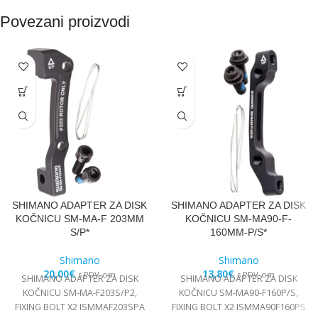
Povezani proizvodi
SHIMANO ADAPTER ZA DISK
SHIMANO ADAPTER ZA DISK
KOČNICU SM-MA-F 203MM
KOČNICU SM-MA90-F-
S/P*
160MM-P/S*
Shimano
Shimano
20,00
€
13,80
€
s PDV-om
s PDV-om
SHIMANO ADAPTER ZA DISK
SHIMANO ADAPTER ZA DISK
KOČNICU SM-MA-F203S/P2,
KOČNICU SM-MA90-F160P/S,
FIXING BOLT X2 ISMMAF203SPA
FIXING BOLT X2 ISMMA90F160PS