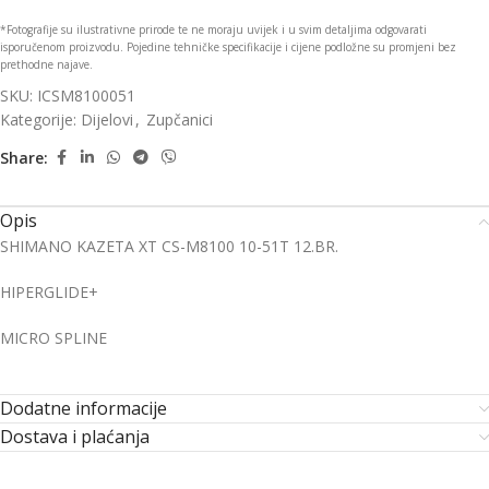
*Fotografije su ilustrativne prirode te ne moraju uvijek i u svim detaljima odgovarati
isporučenom proizvodu. Pojedine tehničke specifikacije i cijene podložne su promjeni bez
prethodne najave.
SKU:
ICSM8100051
Kategorije:
Dijelovi
,
Zupčanici
Share:
Opis
SHIMANO KAZETA XT CS-M8100 10-51T 12.BR.
HIPERGLIDE+
MICRO SPLINE
Dodatne informacije
Dostava i plaćanja