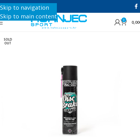
+385 1 8896 200
Skip to navigation
Skip to main content
0
0,00
SOLD
OUT