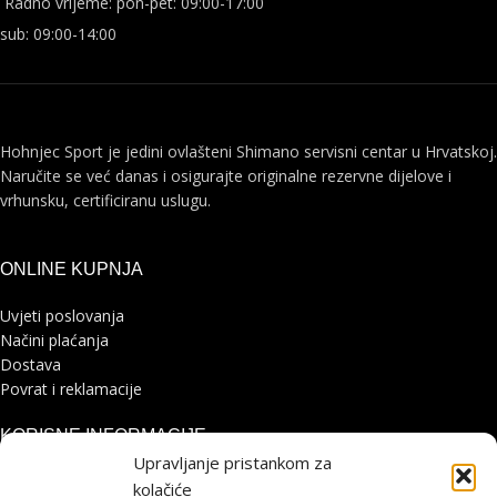
Radno vrijeme: pon-pet: 09:00-17:00
sub: 09:00-14:00
Hohnjec Sport je jedini ovlašteni Shimano servisni centar u Hrvatskoj.
Naručite se već danas i osigurajte originalne rezervne dijelove i
vrhunsku, certificiranu uslugu.
ONLINE KUPNJA
Uvjeti poslovanja
Načini plaćanja
Dostava
Povrat i reklamacije
KORISNE INFORMACIJE
Upravljanje pristankom za
Zaštita osobnih podataka
kolačiće