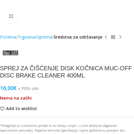
Click to enlarge
Početna
Trgovina
Oprema
Sredstva za održavanje
SPREJ ZA ČIŠĆENJE DISK KOČNICA MUC-OFF
DISC BRAKE CLEANER 400ML
16,00
€
s PDV-om
Nema na zalihi
Add to wishlist
*Fotografije su ilustrativne prirode te ne moraju uvijek i u svim detaljima odgovarati
isporučenom proizvodu. Pojedine tehničke specifikacije i cijene podložne su promjeni bez