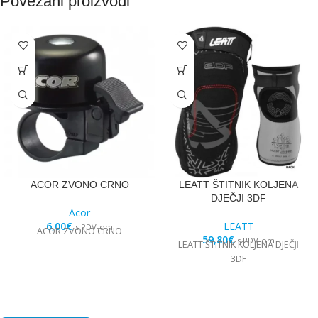
Povezani proizvodi
ACOR ZVONO CRNO
LEATT ŠTITNIK KOLJENA
DJEČJI 3DF
Acor
6,00
€
LEATT
s PDV-om
ACOR ZVONO CRNO
59,80
€
s PDV-om
LEATT ŠTITNIK KOLJENA DJEČJI
3DF