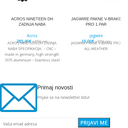
ACROS NINETEEN DH
JAGWIRE PAKNE V-BRAKE
ZADNJA NABA
PRO 1.PAR
Acros
Jagwire
285,40
€
15,00
€
s PDV-om
s PDV-om
ACROS NINETEEN DH ZADNJA
JAGWIRE PAKNE V-BRAKE PRO
NABA SPECIFIKACIJA: – CNC –
ALL-WEATHER
made in germany, high-strength
7075 aluminium – Stainless steel
Edelstahl angular
Primaj novosti
Prijavi se na newsletter listu!