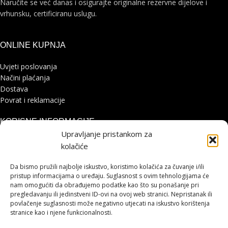
Naručite se već danas i osigurajte originalne rezervne dijelove i
vrhunsku, certificiranu uslugu.
ONLINE KUPNJA
Uvjeti poslovanja
Načini plaćanja
Dostava
Povrat i reklamacije
KORISNE INFORMACIJE
Upravljanje pristankom za
Zaštita osobnih podataka
kolačiće
Politika kolačića
Pohvale i prigovori
Da bismo pružili najbolje iskustvo, koristimo kolačića za čuvanje i/ili
Platforma za online rješavanje sporova
pristup informacijama o uređaju. Suglasnost s ovim tehnologijama će
nam omogućiti da obrađujemo podatke kao što su ponašanje pri
pregledavanju ili jedinstveni ID-ovi na ovoj web stranici. Nepristanak ili
STRANICE
povlačenje suglasnosti može negativno utjecati na iskustvo korištenja
stranice kao i njene funkcionalnosti.
Shimano servisni centar