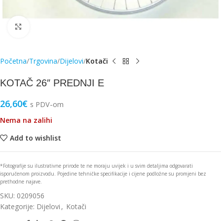
Click to enlarge
Početna
Trgovina
Dijelovi
Kotači
KOTAČ 26″ PREDNJI E
26,60
€
s PDV-om
Nema na zalihi
Add to wishlist
*Fotografije su ilustrativne prirode te ne moraju uvijek i u svim detaljima odgovarati
isporučenom proizvodu. Pojedine tehničke specifikacije i cijene podložne su promjeni bez
prethodne najave.
SKU:
0209056
Kategorije:
Dijelovi
,
Kotači