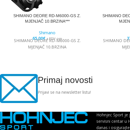
SHIMANO DEORE RD-M6000-GS Z.
SHIMANO DEO
MJENJAČ 10.BRZINA***
MJENJ
Shimano
65,00
€
3
s PDV-om
SHIMANO DEORE RD-M6000-GS Z.
SHIMANO DEO
MJENJAČ 10.BRZINA
MJE
Primaj novosti
Prijavi se na newsletter listu!
Hohnjec Sport je 
servisni centar u 
danas i osigurajte