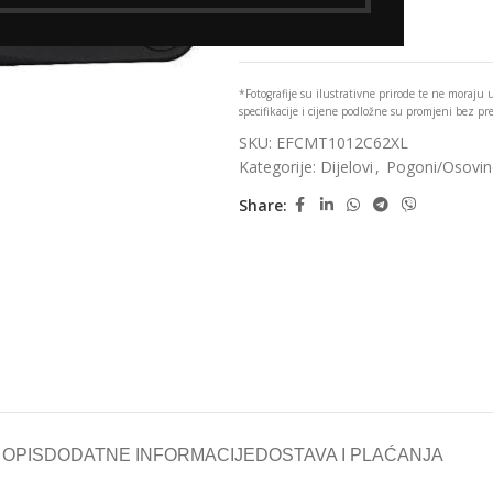
Add to wishlist
*Fotografije su ilustrativne prirode te ne moraju
specifikacije i cijene podložne su promjeni bez p
SKU:
EFCMT1012C62XL
Kategorije:
Dijelovi
,
Pogoni/Osovi
Share:
OPIS
DODATNE INFORMACIJE
DOSTAVA I PLAĆANJA