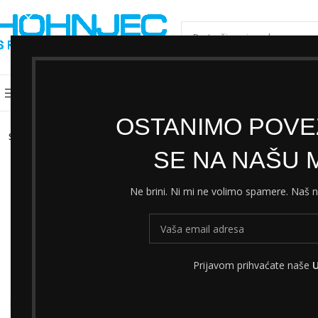
ODABERI KATEGORIJU
Kategorije
Shimano servisni centar
Cjeni
OSTANIMO POVEZ
SOLD
OUT
SE NA NAŠU M
Ne brini. Ni mi ne volimo spamere. Naš
Prijavom prihvaćate naše
U