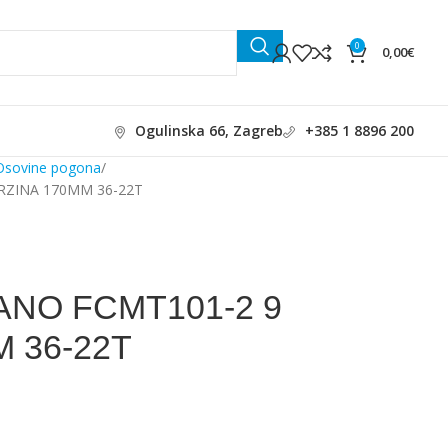
0
0,00
€
Ogulinska 66, Zagreb
+385 1 8896 200
Osovine pogona
RZINA 170MM 36-22T
NO FCMT101-2 9
 36-22T