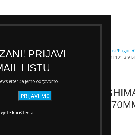
k servisa
Cjenik Ski servisa
Najam Ski opreme
Kontakt
Početna
Trgovina
Dijelovi
Pogoni/
ANI! PRIJAVI
POGON SHIMANO FCMT101-2 9 B
AIL LISTU
 newsletter šaljemo odgovorno.
POGON SHIMA
BRZINA 170MM
vjete korištenja
47,00
€
s PDV-om
Nema na zalihi