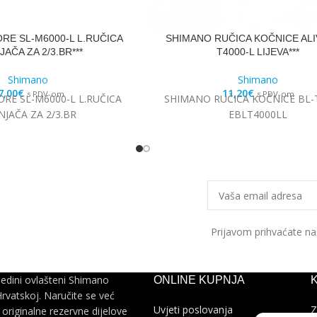
RE SL-M6000-L L.RUČICA
SHIMANO RUČICA KOČNICE ALIV
AČA ZA 2/3.BR***
T4000-L LIJEVA***
Shimano
Shimano
7,00
€
11,20
€
s PDV-om
s PDV-om
RE SL-M6000-L L.RUČICA
SHIMANO RUČICA KOČNICE BL-
NJAČA ZA 2/3.BR
EBLT4000LL
Prijavom prihvaćate n
jedini ovlašteni Shimano
ONLINE KUPNJA
Hrvatskoj. Naručite se već
Uvjeti poslovanja
Z
 originalne rezervne dijelove