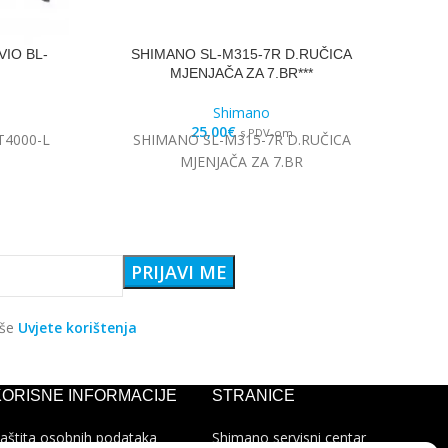
IO BL-
SHIMANO SL-M315-7R D.RUČICA
MJENJAČA ZA 7.BR***
Shimano
25,00
€
s PDV-om
T4000-L
SHIMANO SL-M315-7R D.RUČICA
MJENJAČA ZA 7.BR
aše
Uvjete korištenja
KORISNE INFORMACIJE
STRANICE
aštita osobnih podataka
Shimano servisni centar