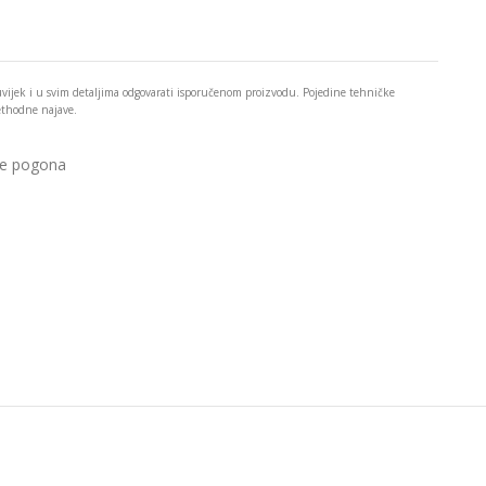
 uvijek i u svim detaljima odgovarati isporučenom proizvodu. Pojedine tehničke
rethodne najave.
ne pogona