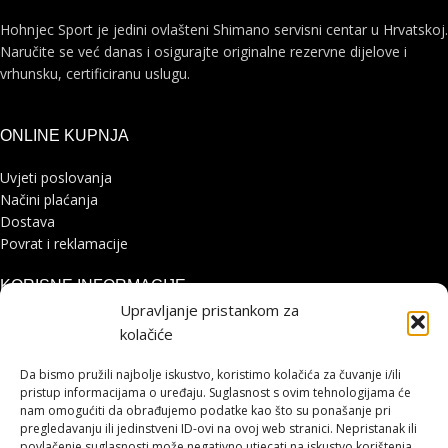
Hohnjec Sport je jedini ovlašteni Shimano servisni centar u Hrvatskoj.
Naručite se već danas i osigurajte originalne rezervne dijelove i
vrhunsku, certificiranu uslugu.
ONLINE KUPNJA
Uvjeti poslovanja
Načini plaćanja
Dostava
Povrat i reklamacije
KORISNE INFORMACIJE
Upravljanje pristankom za
Zaštita osobnih podataka
kolačiće
Politika kolačića
Pohvale i prigovori
Da bismo pružili najbolje iskustvo, koristimo kolačića za čuvanje i/ili
pristup informacijama o uređaju. Suglasnost s ovim tehnologijama će
Platforma za online rješavanje sporova
nam omogućiti da obrađujemo podatke kao što su ponašanje pri
pregledavanju ili jedinstveni ID-ovi na ovoj web stranici. Nepristanak ili
STRANICE
povlačenje suglasnosti može negativno utjecati na iskustvo korištenja