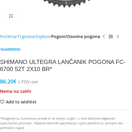
Click to enlarge
Početna
Trgovina
Dijelovi
Pogoni/Osovine pogona
SHIMANO ULTEGRA LANČANIK POGONA FC-
6700 52T 2X10 BR*
86,20
€
s PDV-om
Nema na zalihi
Add to wishlist
*Fotografije su ilustrativne prirode te ne moraju uvijek i u svim detaljima odgovarati
isporučenom proizvodu. Pojedine tehničke specifikacije i cijene podložne su promjeni bez
prethodne najave.