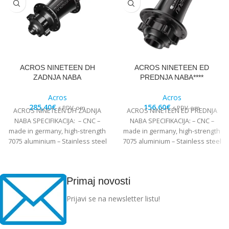
ACROS NINETEEN DH
ACROS NINETEEN ED
ZADNJA NABA
PREDNJA NABA****
Acros
Acros
285,40
€
156,60
€
s PDV-om
s PDV-om
ACROS NINETEEN DH ZADNJA
ACROS NINETEEN ED PREDNJA
NABA SPECIFIKACIJA: – CNC –
NABA SPECIFIKACIJA: – CNC –
made in germany, high-strength
made in germany, high-strength
7075 aluminium – Stainless steel
7075 aluminium – Stainless steel
Edelstahl angular
Edelstahl angular
Primaj novosti
Prijavi se na newsletter listu!